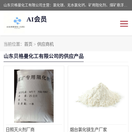
山东贝格曼化工有限公司主营：氯化镁、无水氯化钙、矿用阻化剂、煤矿悬浮剂、道路抑尘剂、氢氧化镁，防灭火剂等，公司位于山东省潍坊市滨海经济开发区,是专业从事对各种精细化工集研究、开发、制造于一体的现代化大型跨境化工企业，公司本着诚信经营、给每一位客户提供专业服务。
AI会员
当前位置：
首页
>
供应商机
阻化剂
悬浮剂
山东贝格曼化工有限公司的供应产品
灭火剂
氯化钙
氯化镁
抑尘剂
氢氧化镁
日照灭火剂厂商
烟台氯化镁生产厂家