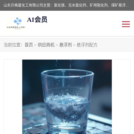
山东贝格曼化工有限公司主营：氯化镁、无水氯化钙、矿用阻化剂、煤矿悬浮剂、道路抑尘剂、氢氧化镁，防灭火剂等，公司位于山东省潍坊市滨海经济开发区,是专业从事对各种精细化工集研究、开发、制造于一体的现代化大型跨境化工企业，公司本着诚信经营、给每一位客户提供专业服务。
AI会员
当前位置：
首页
>
供应商机
>
悬浮剂
> 悬浮剂配方
阻化剂
悬浮剂
灭火剂
氯化钙
氯化镁
抑尘剂
氢氧化镁