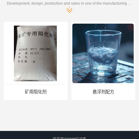
Development, design, production and sales in one of the manufacturing enterprises
矿用阻化剂
悬浮剂配方