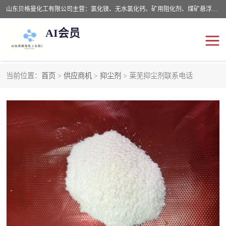
山东贝格曼化工有限公司主营：氯化镁、无水氯化钙、矿用阻化剂、煤矿悬浮剂、道路抑尘剂、氢氧化镁，防灭火剂等，公司位于山东省潍坊市滨海经济开发区,是专业从事对各种精细化工集研究、开发、制造于一体的现代化大型跨境化工企业，公司本着诚信经营、给每一位客户提供专业服务。
AI会员
当前位置：
首页
>
供应商机
>
抑尘剂
> 莱芜抑尘剂联系电话
阻化剂
悬浮剂
灭火剂
氯化钙
氯化镁
抑尘剂
氢氧化镁