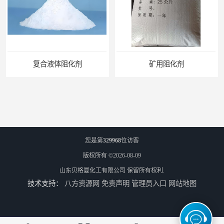
矿用阻化剂
悬浮剂配方
您是第
329968
位访客
版权所有 ©2026-08-09
山东贝格曼化工有限公司
保留所有权利.
技术支持：
八方资源网
免责声明
管理员入口
网站地图
煤矿悬浮剂
煤矿灌浆悬浮剂