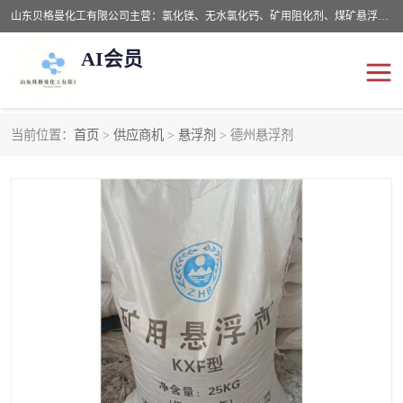
山东贝格曼化工有限公司主营：氯化镁、无水氯化钙、矿用阻化剂、煤矿悬浮剂、道路抑尘剂、氢氧化镁，防灭火剂等，公司位于山东省潍坊市滨海经济开发区,是专业从事对各种精细化工集研究、开发、制造于一体的现代化大型跨境化工企业，公司本着诚信经营、给每一位客户提供专业服务。
AI会员
当前位置：
首页
>
供应商机
>
悬浮剂
> 德州悬浮剂
阻化剂
悬浮剂
灭火剂
氯化钙
氯化镁
抑尘剂
氢氧化镁