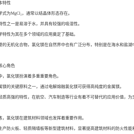
本特性
学式为MgCl₂，通常以结晶体形态存在。
特性之一是易溶于水，并具有较强的吸湿性。
学特性为其在多个领域的应用奠定了基础。
要的无机化合物，氯化镁在自然界中也有广泛分布，特别是在海水和盐湖
核心角色
中，氯化镁扮演着多重重要角色。
属镁的关键原料之一，通过电解熔融氯化镁可获得高纯度的金属镁。
轻质高强的特性，在航空、汽车制造等行业有着不可替代的应用价值，为
炼，氯化镁在建筑材料领域也发挥着重要作用。
生产防火板、轻质隔墙板等新型建筑材料，显著提高建筑材料的防火性能