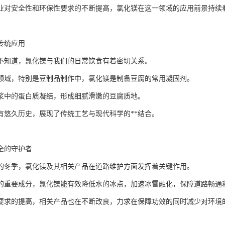
业对安全性和环保性要求的不断提高，氯化镁在这一领域的应用前景持续
传统应用
不知道，氯化镁与我们的日常饮食有着密切关系。
领域，特别是豆制品制作中，氯化镁是制备豆腐的常用凝固剂。
浆中的蛋白质凝结，形成细腻滑嫩的豆腐质地。
有悠久历史，展现了传统工艺与现代科学的**结合。
全的守护者
的冬季，氯化镁及其相关产品在道路维护方面发挥着关键作用。
的重要成分，氯化镁能有效降低水的冰点，加速冰雪融化，保障道路畅通
要求的提高，相关产品也在不断改良，力求在保障功效的同时减少对环境