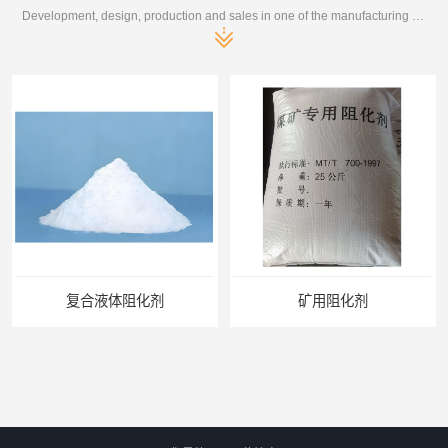
Development, design, production and sales in one of the manufacturing enterprises
复合液体阻化剂
矿用阻化剂