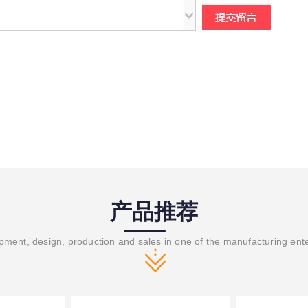
产品推荐
ment, design, production and sales in one of the manufacturing ent