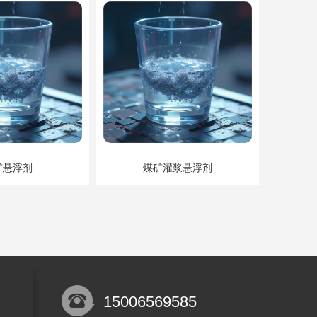
矿悬浮剂
煤矿灌浆悬浮剂
15006569585