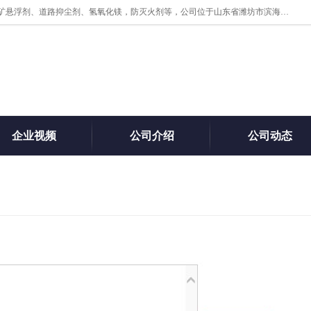
山东贝格曼化工有限公司主营：氯化镁、无水氯化钙、矿用阻化剂、煤矿悬浮剂、道路抑尘剂、氢氧化镁，防灭火剂等，公司位于山东省潍坊市滨海经济开发区,是专业从事对各种精细化工集研究、开发、制造于一体的现代化大型跨境化工企业，公司本着诚信经营、给每一位客户提供专业服务。
企业视频
公司介绍
公司动态