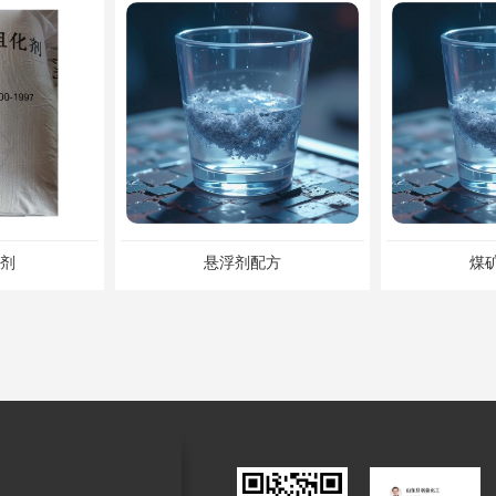
剂
悬浮剂配方
煤