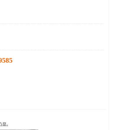
9585
凸显。