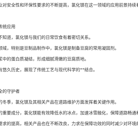
业对安全性和环保性要求的不断提高，氯化镁在这一领域的应用前景持续
传统应用
不知道，氯化镁与我们的日常饮食有着密切关系。
领域，特别是豆制品制作中，氯化镁是制备豆腐的常用凝固剂。
浆中的蛋白质凝结，形成细腻滑嫩的豆腐质地。
有悠久历史，展现了传统工艺与现代科学的**结合。
全的守护者
的冬季，氯化镁及其相关产品在道路维护方面发挥着关键作用。
的重要成分，氯化镁能有效降低水的冰点，加速冰雪融化，保障道路畅通
要求的提高，相关产品也在不断改良，力求在保障功效的同时减少对环境