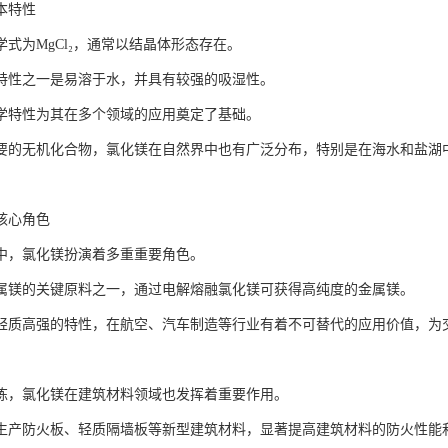
本特性
学式为MgCl₂，通常以结晶体形态存在。
特性之一是易溶于水，并具有较强的吸湿性。
学特性为其在多个领域的应用奠定了基础。
要的无机化合物，氯化镁在自然界中也有广泛分布，特别是在海水和盐湖
核心角色
中，氯化镁扮演着多重重要角色。
属镁的关键原料之一，通过电解熔融氯化镁可获得高纯度的金属镁。
轻质高强的特性，在航空、汽车制造等行业有着不可替代的应用价值，为
炼，氯化镁在建筑材料领域也发挥着重要作用。
生产防火板、轻质隔墙板等新型建筑材料，显著提高建筑材料的防火性能