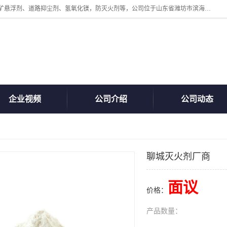
山东贝格曼化工有限公司主营：氯化镁、无水氯化钙、矿用阻化剂、煤矿悬浮剂、道路抑尘剂、氢氧化镁，防灭火剂等，公司位于山东省潍坊市滨海经济开发区,是专业从事对各种精细化工集研究、开发、制造于一体的现代化大型跨境化工企业，公司本着诚信经营、给每一位客户提供专业服务。
企业视频
公司介绍
公司动态
聊城灭火剂厂商
面议
价格：
产品数量：