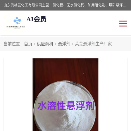
山东贝格曼化工有限公司主营：氯化镁、无水氯化钙、矿用阻化剂、煤矿悬浮剂、道路抑尘剂、氢氧化镁，防灭火剂等，公司位于山东省潍坊市滨海经济开发区,是专业从事对各种精细化工集研究、开发、制造于一体的现代化大型跨境化工企业，公司本着诚信经营、给每一位客户提供专业服务。
AI会员
当前位置：
首页
>
供应商机
>
悬浮剂
> 莱芜悬浮剂生产厂家
阻化剂
悬浮剂
灭火剂
氯化钙
氯化镁
抑尘剂
氢氧化镁