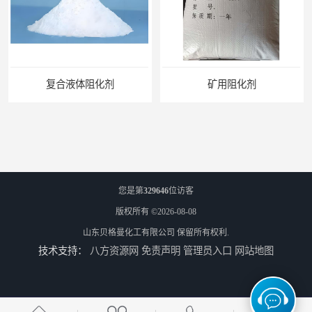
矿用阻化剂
悬浮剂配方
您是第
329646
位访客
版权所有 ©2026-08-08
山东贝格曼化工有限公司
保留所有权利.
技术支持：
八方资源网
免责声明
管理员入口
网站地图
煤矿悬浮剂
煤矿灌浆悬浮剂