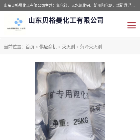
山东贝格曼化工有限公司主营：氯化镁、无水氯化钙、矿用阻化剂、煤矿悬浮剂、道路抑尘剂、氢氧化镁，防灭火剂等，公司位于山东省潍坊市滨海经济开发区,是专业从事对各种精细化工集研究、开发、制造于一体的现代化大型跨境化工企业，公司本着诚信经营、给每一位客户提供专业服务。
山东贝格曼化工有限公司
当前位置：
首页
>
供应商机
>
灭火剂
> 菏泽灭火剂
阻化剂
悬浮剂
灭火剂
氯化钙
氯化镁
抑尘剂
氢氧化镁