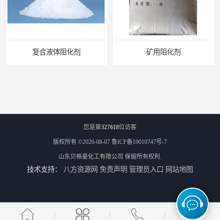
矿用阻化剂
悬浮剂配方
您是第
327618
位访客
版权所有 ©2026-08-07
鲁ICP备19010747号-7
山东贝格曼化工有限公司
保留所有权利.
技术支持：
八方资源网
免责声明
管理员入口
网站地图
煤矿悬浮剂
煤矿灌浆悬浮剂