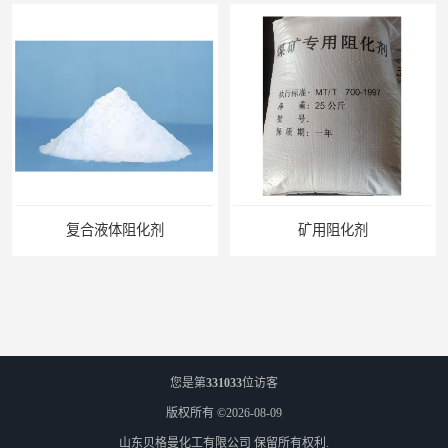
阻化剂
矿用阻化剂
您是第
331033
位访客
版权所有 ©2026-08-09
山东贝格曼化工有限公司
保留所有权利.