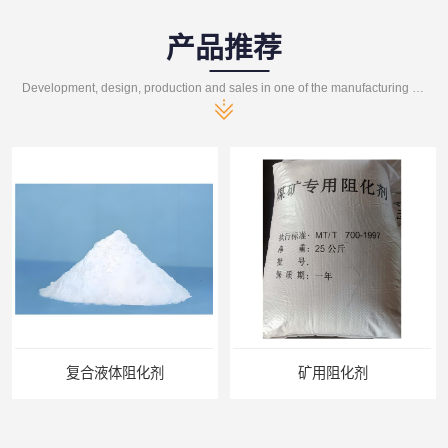
产品推荐
Development, design, production and sales in one of the manufacturing enterprises
阻化剂
矿用阻化剂