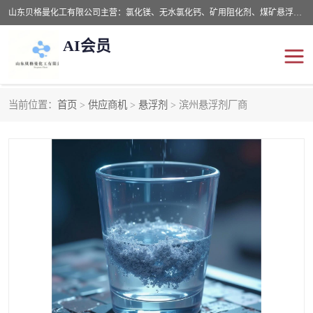
山东贝格曼化工有限公司主营：氯化镁、无水氯化钙、矿用阻化剂、煤矿悬浮剂、道路抑尘剂、氢氧化镁，防灭火剂等，公司位于山东省潍坊市滨海经济开发区,是专业从事对各种精细化工集研究、开发、制造于一体的现代化大型跨境化工企业，公司本着诚信经营、给每一位客户提供专业服务。
AI会员
当前位置：
首页
>
供应商机
>
悬浮剂
> 滨州悬浮剂厂商
阻化剂
悬浮剂
灭火剂
氯化钙
氯化镁
抑尘剂
氢氧化镁