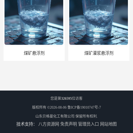
煤矿灌浆悬浮剂
高倍泡沫阻化剂
您是第
326595
位访客
版权所有 ©2026-08-06
鲁ICP备19010747号-7
山东贝格曼化工有限公司
保留所有权利.
技术支持：
八方资源网
免责声明
管理员入口
网站地图
XLM-1矿用防灭火剂
管道输送悬浮剂