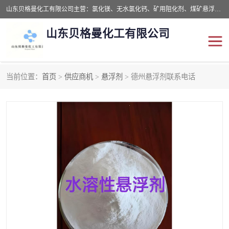
山东贝格曼化工有限公司主营：氯化镁、无水氯化钙、矿用阻化剂、煤矿悬浮剂、道路抑尘剂、氢氧化镁，防灭火剂等，公司位于山东省潍坊市滨海经济开发区,是专业从事对各种精细化工集研究、开发、制造于一体的现代化大型跨境化工企业，公司本着诚信经营、给每一位客户提供专业服务。
山东贝格曼化工有限公司
当前位置：
首页
>
供应商机
>
悬浮剂
> 德州悬浮剂联系电话
阻化剂
悬浮剂
灭火剂
氯化钙
氯化镁
抑尘剂
氢氧化镁