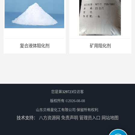
剂
矿用阻化剂
您是第
329723
位访客
版权所有 ©2026-08-08
山东贝格曼化工有限公司
保留所有权利.
技术支持：
八方资源网
免责声明
管理员入口
网站地图
悬浮剂配方
煤矿悬浮剂