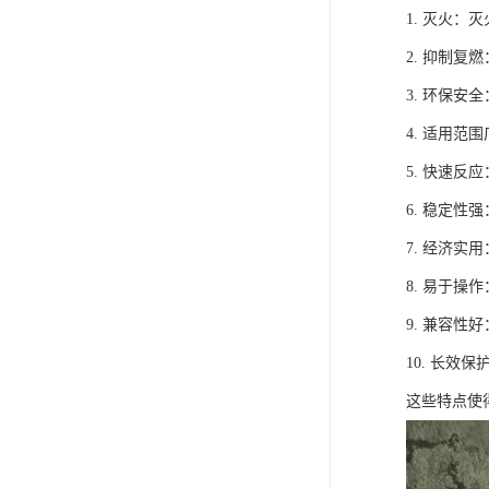
1. 灭火
2. 抑制
3. 环保
4. 适用
5. 快速
6. 稳定
7. 经济
8. 易于
9. 兼容
10. 长
这些特点使