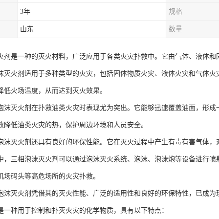
3年
规格
山东
数量
火剂是一种的灭火材料，广泛应用于各类火灾扑救中。它由气体、液体和
沫灭火剂适用于多种类型的火灾，包括固体物质火灾、液体火灾和气体火
降低火场温度，从而达到灭火效果。
泡沫灭火剂在扑救油类火灾时表现尤为突出。它能够迅速覆盖油面，形成
效降低油类火灾的热，保护周边环境和人员安全。
泡沫灭火剂还具有良好的环保性能。它在灭火过程中产生有毒有害气体，
中，三相泡沫灭火剂可以通过泡沫灭火系统、泡沫、泡沫炮等设备进行喷
机场码头等高危场所的火灾扑救。
泡沫灭火剂凭借其的灭火性能、广泛的适用性和良好的环保特性，已成为
是一种用于控制和扑灭火灾的化学物质，具有以下特点：