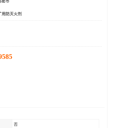
高密市
1矿用防灭火剂
9585
否