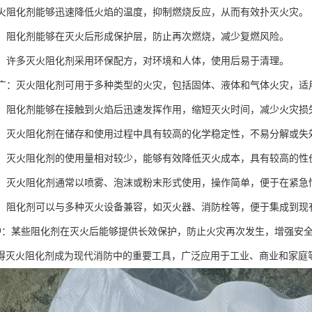
：灭火阻化剂能够迅速降低火焰的温度，抑制燃烧反应，从而有效扑灭火灾。
复燃：阻化剂能够在灭火后形成保护层，防止再次燃烧，减少复燃风险。
安全：许多灭火阻化剂采用环保配方，对环境和人体，使用后易于清理。
范围广：灭火阻化剂可用于多种类型的火灾，包括固体、液体和气体火灾，适
反应：阻化剂能够在接触到火焰后迅速发挥作用，缩短灭火时间，减少火灾损
性强：灭火阻化剂在储存和使用过程中具有较高的化学稳定性，不易分解或失
实用：灭火阻化剂的使用量相对较少，能够有效降低灭火成本，具有较高的性
操作：灭火阻化剂通常以喷雾、泡沫或粉末形式使用，操作简单，便于在紧急
性好：阻化剂可以与多种灭火设备兼容，如灭火器、消防栓等，便于集成到现
效保护：某些阻化剂在灭火后能够提供长效保护，防止火灾再次发生，增强安
得灭火阻化剂成为现代消防中的重要工具，广泛应用于工业、商业和家庭