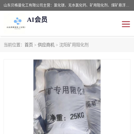
山东贝格曼化工有限公司主营：氯化镁、无水氯化钙、矿用阻化剂、煤矿悬浮剂、道路抑尘剂、氢氧化镁，防灭火剂等，公司位于山东省潍坊市滨海经济开发区,是专业从事对各种精细化工集研究、开发、制造于一体的现代化大型跨境化工企业，公司本着诚信经营、给每一位客户提供专业服务。
AI会员
当前位置：
首页
>
供应商机
> 沈阳矿用阻化剂
阻化剂
悬浮剂
灭火剂
氯化钙
氯化镁
抑尘剂
氢氧化镁