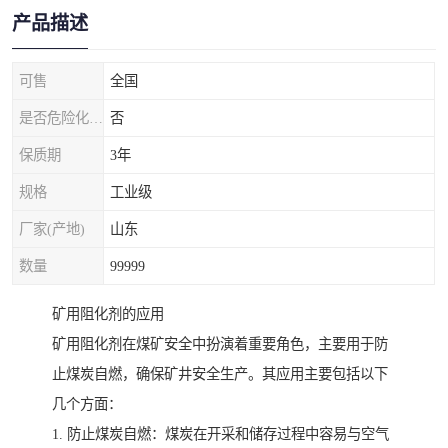
产品描述
可售
全国
是否危险化学品
否
保质期
3年
规格
工业级
厂家(产地)
山东
数量
99999
矿用阻化剂的应用
矿用阻化剂在煤矿安全中扮演着重要角色，主要用于防
止煤炭自燃，确保矿井安全生产。其应用主要包括以下
几个方面：
1. 防止煤炭自燃：煤炭在开采和储存过程中容易与空气