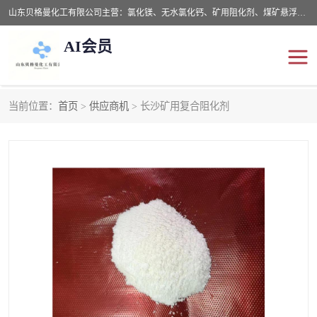
山东贝格曼化工有限公司主营：氯化镁、无水氯化钙、矿用阻化剂、煤矿悬浮剂、道路抑尘剂、氢氧化镁，防灭火剂等，公司位于山东省潍坊市滨海经济开发区,是专业从事对各种精细化工集研究、开发、制造于一体的现代化大型跨境化工企业，公司本着诚信经营、给每一位客户提供专业服务。
AI会员
当前位置：
首页
>
供应商机
> 长沙矿用复合阻化剂
阻化剂
悬浮剂
灭火剂
氯化钙
氯化镁
抑尘剂
氢氧化镁