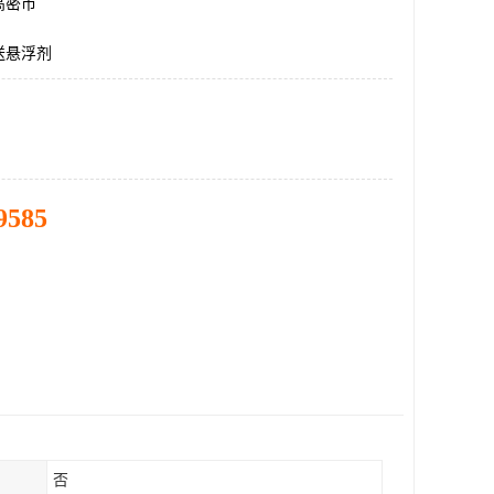
高密市
送悬浮剂
9585
否