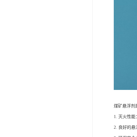
煤矿悬浮剂
1. 灭火
2. 良好