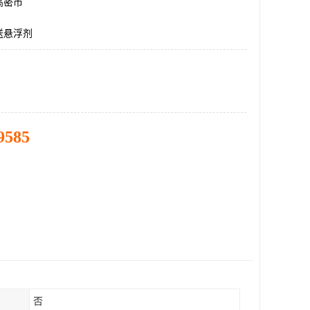
高密市
送悬浮剂
9585
否