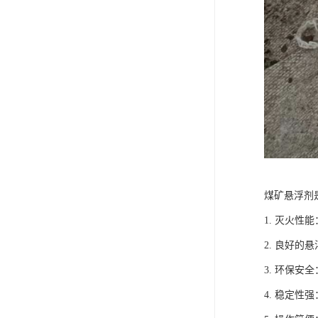
煤矿悬浮剂
1. 灭火
2. 良好
3. 环保
4. 稳定