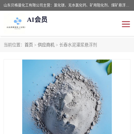
山东贝格曼化工有限公司主营：氯化镁、无水氯化钙、矿用阻化剂、煤矿悬浮剂、道路抑尘剂、氢氧化镁，防灭火剂等，公司位于山东省潍坊市滨海经济开发区,是专业从事对各种精细化工集研究、开发、制造于一体的现代化大型跨境化工企业，公司本着诚信经营、给每一位客户提供专业服务。
AI会员
当前位置：
首页
>
供应商机
> 长春水泥灌浆悬浮剂
阻化剂
悬浮剂
灭火剂
氯化钙
氯化镁
抑尘剂
氢氧化镁