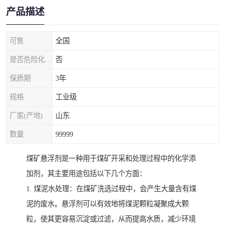
产品描述
可售
全国
是否危险化学品
否
保质期
3年
规格
工业级
厂家(产地)
山东
数量
99999
煤矿悬浮剂是一种用于煤矿开采和处理过程中的化学添
加剂，其主要用途包括以下几个方面：
1. 煤泥水处理：在煤矿洗选过程中，会产生大量含有煤
泥的废水。悬浮剂可以有效地将煤泥颗粒凝聚成大颗
粒，使其更容易沉淀或过滤，从而提高水质，减少环境