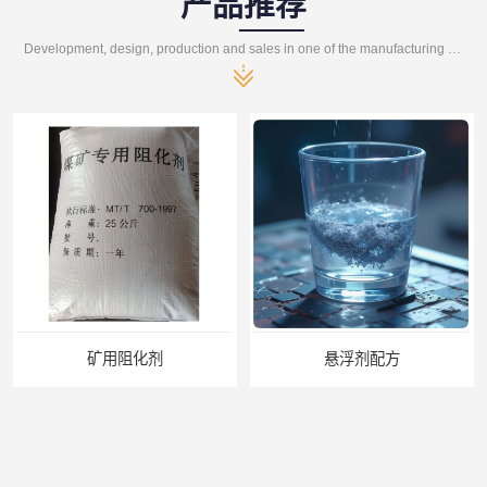
产品推荐
Development, design, production and sales in one of the manufacturing enterprises
悬浮剂配方
煤矿悬浮剂