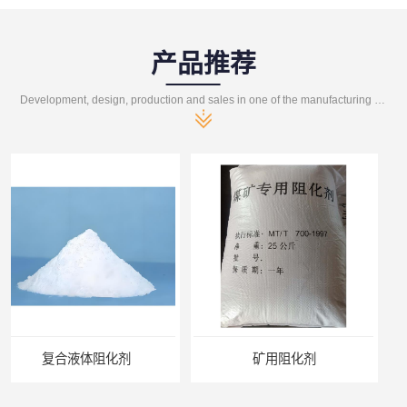
产品推荐
Development, design, production and sales in one of the manufacturing enterprises
矿用阻化剂
悬浮剂配方