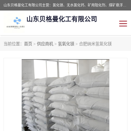
山东贝格曼化工有限公司主营：氯化镁、无水氯化钙、矿用阻化剂、煤矿悬浮剂、道路抑尘剂、氢氧化镁，防灭火剂等，公司位于山东省潍坊市滨海经济开发区,是专业从事对各种精细化工集研究、开发、制造于一体的现代化大型跨境化工企业，公司本着诚信经营、给每一位客户提供专业服务。
山东贝格曼化工有限公司
当前位置：
首页
>
供应商机
>
氢氧化镁
> 合肥纳米氢氧化镁
阻化剂
悬浮剂
灭火剂
氯化钙
氯化镁
抑尘剂
氢氧化镁