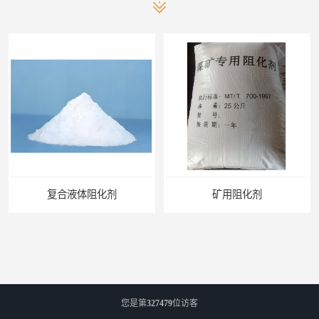
体阻化剂
矿用阻化剂
您是第
327479
位访客