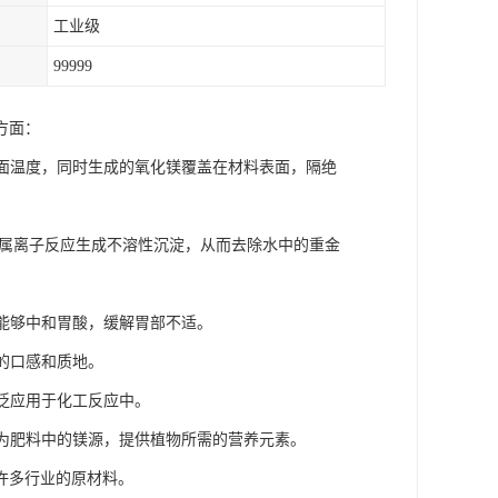
工业级
99999
方面：
表面温度，同时生成的氧化镁覆盖在材料表面，隔绝
。
金属离子反应生成不溶性沉淀，从而去除水中的重金
它能够中和胃酸，缓解胃部不适。
的口感和质地。
广泛应用于化工反应中。
作为肥料中的镁源，提供植物所需的营养元素。
许多行业的原材料。