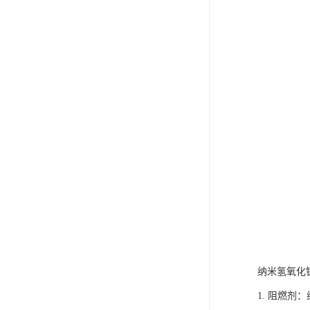
纳米氢氧化
1. 阻燃