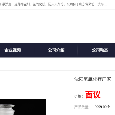
山东贝格曼化工有限公司主营：氯化镁、无水氯化钙、矿用阻化剂、煤矿悬浮剂、道路抑尘剂、氢氧化镁，防灭火剂等，公司位于山东省潍坊市滨海经济开发区,是专业从事对各种精细化工集研究、开发、制造于一体的现代化大型跨境化工企业，公司本着诚信经营、给每一位客户提供专业服务。
企业视频
公司介绍
公司动态
沈阳氢氧化镁厂家
面议
价格：
产品数量：
9999.00个