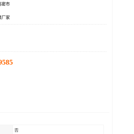
高密市
镁厂家
9585
否