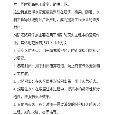
本，同时提高施工效率，缩短工期。
这些特点使得水泥灌浆悬浮剂在建筑、桥梁、隧道、水
利工程等领域得到广泛应用，成为提高工程质量的重要
材料。
煤矿灌浆悬浮剂主要适用于煤矿防灭火工程中的灌浆作
业。其适用范围包括以下几个方面：
1. 采空区防灭火：用于填充采空区，防止煤层自燃和火
灾蔓延。
2. 巷道封闭：用于封闭废弃巷道，防止有害气体泄漏和
火灾扩散。
3. 火区隔离：在火区周围形成隔离带，阻止火势扩大。
4. 煤层注水：在煤层注水过程中，提高水的悬浮性和渗
透性，增强防灭火效果。
5. 其他防灭火工程：适用于需要灌浆的其他煤矿防灭火
工程，如防火墙、密闭墙等。