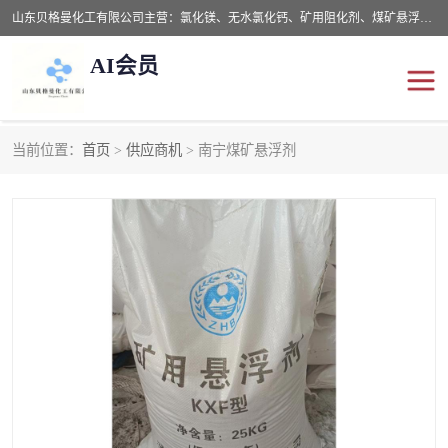
山东贝格曼化工有限公司主营：氯化镁、无水氯化钙、矿用阻化剂、煤矿悬浮剂、道路抑尘剂、氢氧化镁，防灭火剂等，公司位于山东省潍坊市滨海经济开发区,是专业从事对各种精细化工集研究、开发、制造于一体的现代化大型跨境化工企业，公司本着诚信经营、给每一位客户提供专业服务。
AI会员
当前位置：
首页
>
供应商机
> 南宁煤矿悬浮剂
阻化剂
悬浮剂
灭火剂
氯化钙
氯化镁
抑尘剂
氢氧化镁