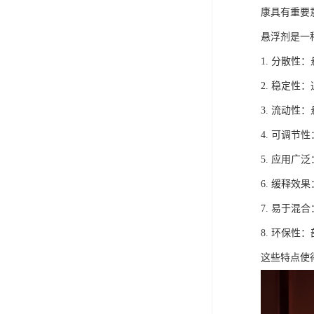
康具有重要
悬浮剂是一
1. 分散
2. 稳定
3. 流动
4. 可调
5. 应用
6. 缓释
7. 易于
8. 环保
这些特点使