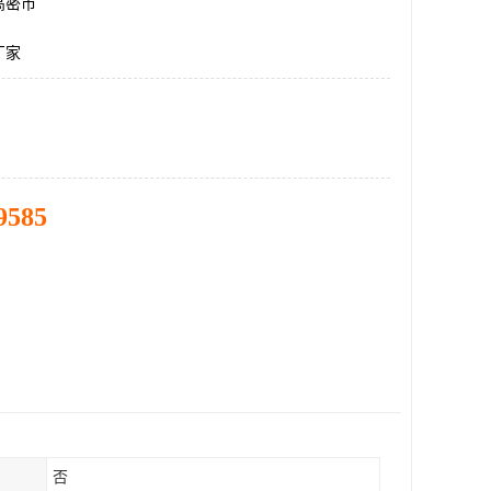
高密市
厂家
9585
否