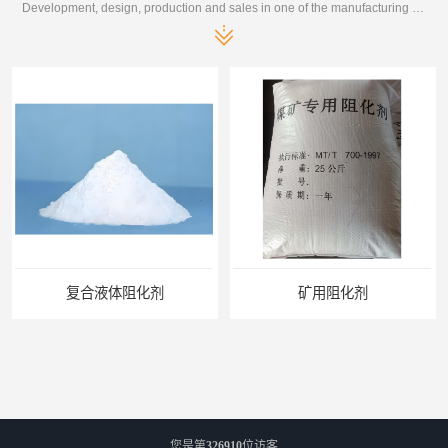
Development, design, production and sales in one of the manufacturing enterprises
矿用阻化剂
悬浮剂配方
您是第
326910
位访客