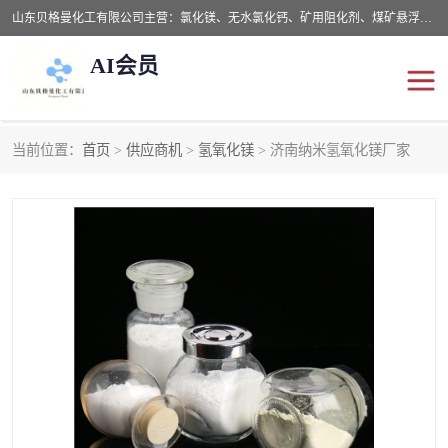
山东贝格曼化工有限公司主营：氯化镁、无水氯化钙、矿用阻化剂、煤矿悬浮剂、道路抑尘剂、氢氧化镁，防灭火剂等，公司位于山东省潍坊市滨海经济开发区,是专业从事对各种精细化工集研究、开发、制造于一体的现代化大型跨境化工企业，公司本着诚信经营、给每一位客户提供专业服务。
AI会员
当前位置：
首页
>
供应商机
>
氢氧化镁
> 济南纳米氢氧化镁厂家
阻化剂
悬浮剂
灭火剂
氯化钙
氯化镁
抑尘剂
氢氧化镁