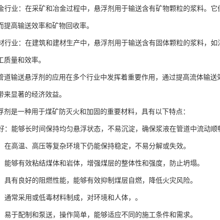
和冶金行业：在采矿和冶金过程中，悬浮剂用于输送含有矿物颗粒的浆料。
而提高输送效率和矿物回收率。
和建材行业：在建筑和建材生产中，悬浮剂用于输送含有固体颗粒的浆料，
工质量和效率。
管道输送悬浮剂的应用在多个行业中发挥着重要作用，通过提高流体输送
带来显著的经济效益。
浮剂是一种用于煤矿防灭火和加固的重要材料，具有以下特点：
性能好：能够长时间保持均匀悬浮状态，不易沉淀，确保浆液在管道中流动顺
性高：在高温、高压等复杂环境下仍能保持稳定，不易分解或失效。
力强：能够有效粘结煤体和岩体，增强煤层的整体性和强度，防止坍塌。
性好：具有良好的阻燃性能，能够有效抑制煤层自燃，降低火灾风险。
安全：通常采用或低毒材料制成，对环境和人体，。
方便：易于配制和泵送，操作简单，能够适应不同的施工条件和需求。