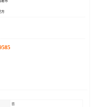
高密市
配方
9585
否