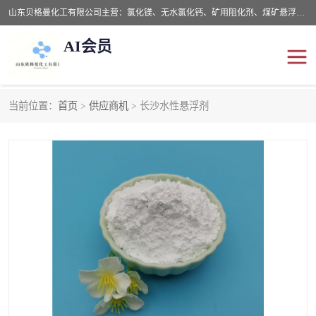
山东贝格曼化工有限公司主营：氯化镁、无水氯化钙、矿用阻化剂、煤矿悬浮剂、道路抑尘剂、氢氧化镁，防灭火剂等，公司位于山东省潍坊市滨海经济开发区,是专业从事对各种精细化工集研究、开发、制造于一体的现代化大型跨境化工企业，公司本着诚信经营、给每一位客户提供专业服务。
AI会员
当前位置：
首页
>
供应商机
> 长沙水性悬浮剂
阻化剂
悬浮剂
灭火剂
氯化钙
氯化镁
抑尘剂
氢氧化镁