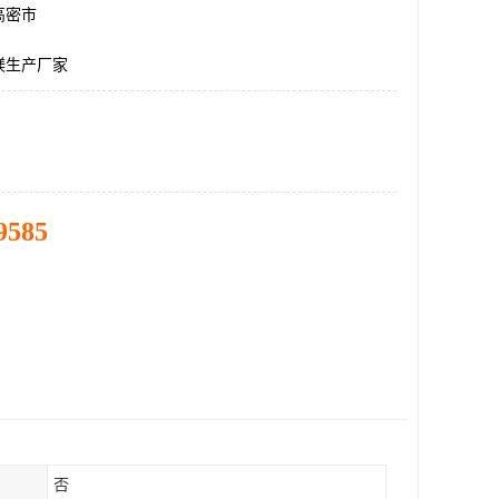
高密市
镁生产厂家
9585
否