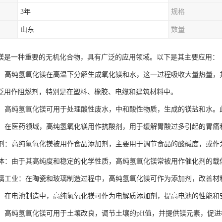
3年
规格
山东
数量
镁是一种重要的无机化合物，具有广泛的应用领域。以下是其主要应用：
材料：高纯氢氧化镁在高温下分解生成氧化镁和水，这一过程吸收大量热量
泛用作阻燃剂，特别是在塑料、橡胶、电缆和建筑材料中。
领域：高纯氢氧化镁可用于处理酸性废水，中和酸性物质，生成的镁盐和水
行业：在医药领域，高纯氢氧化镁用作抗酸剂，用于缓解胃酸过多引起的胃
添加剂：高纯氢氧化镁被用作食品添加剂，主要用于调节食品的酸碱度，或
剂载体：由于其高纯度和稳定的化学性质，高纯氢氧化镁常被用作催化剂的
和玻璃工业：在陶瓷和玻璃制造过程中，高纯氢氧化镁可作为添加剂，改善
材料：在电池制造中，高纯氢氧化镁可作为电解质添加剂，提高电池的性能和
领域：高纯氢氧化镁可用于土壤改良，调节土壤的pH值，并提供镁元素，促