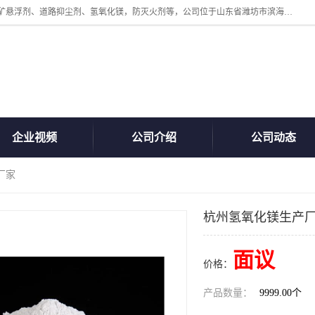
山东贝格曼化工有限公司主营：氯化镁、无水氯化钙、矿用阻化剂、煤矿悬浮剂、道路抑尘剂、氢氧化镁，防灭火剂等，公司位于山东省潍坊市滨海经济开发区,是专业从事对各种精细化工集研究、开发、制造于一体的现代化大型跨境化工企业，公司本着诚信经营、给每一位客户提供专业服务。
企业视频
公司介绍
公司动态
厂家
杭州氢氧化镁生产
面议
价格：
产品数量：
9999.00个