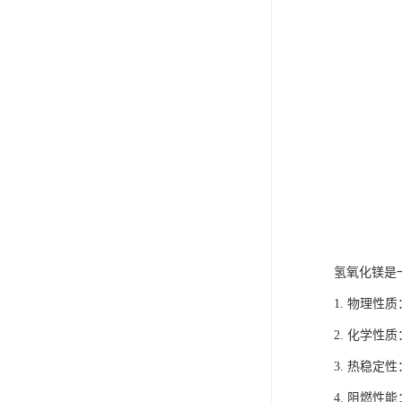
氢氧化镁是
1. 物理
2. 化学
3. 热稳
4. 阻燃