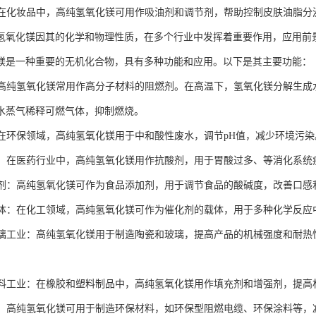
品：在化妆品中，高纯氢氧化镁可用作吸油剂和调节剂，帮助控制皮肤油脂分
氢氧化镁因其的化学和物理性质，在多个行业中发挥着重要作用，应用前
镁是一种重要的无机化合物，具有多种功能和应用。以下是其主要功能：
剂：高纯氢氧化镁常用作高分子材料的阻燃剂。在高温下，氢氧化镁分解生
水蒸气稀释可燃气体，抑制燃烧。
剂：在环保领域，高纯氢氧化镁用于中和酸性废水，调节pH值，减少环境污
用途：在医药行业中，高纯氢氧化镁用作抗酸剂，用于胃酸过多、等消化系
添加剂：高纯氢氧化镁可作为食品添加剂，用于调节食品的酸碱度，改善口
剂载体：在化工领域，高纯氢氧化镁可作为催化剂的载体，用于多种化学反
和玻璃工业：高纯氢氧化镁用于制造陶瓷和玻璃，提高产品的机械强度和耐
和塑料工业：在橡胶和塑料制品中，高纯氢氧化镁用作填充剂和增强剂，提
材料：高纯氢氧化镁可用于制造环保材料，如环保型阻燃电缆、环保涂料等