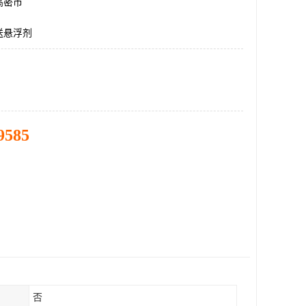
高密市
送悬浮剂
9585
否