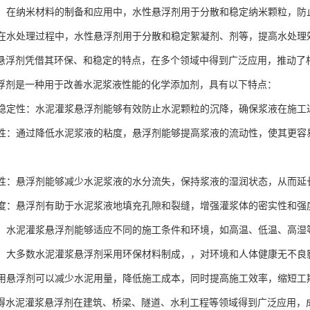
材料：在纳米材料的制备和应用中，水性悬浮剂用于分散和稳定纳米颗粒，
理：在水处理过程中，水性悬浮剂用于分散和稳定絮凝剂、剂等，提高水处理
悬浮剂凭借其环保、和稳定的特点，在多个领域中得到广泛应用，推动了
浮剂是一种用于改善水泥浆液性能的化学添加剂，具有以下特点：
悬浮稳定性：水泥灌浆悬浮剂能够有效防止水泥颗粒的沉降，确保浆液在施
流动性：通过降低水泥浆液的粘度，悬浮剂能够提高浆液的流动性，使其更
保水性：悬浮剂能够减少水泥浆液的水分流失，保持浆液的湿润状态，从而
密实度：悬浮剂有助于水泥浆液地填充孔隙和裂缝，增强灌浆体的密实性和
性强：水泥灌浆悬浮剂能够适应不同的施工条件和环境，如高温、低温、高
安全：大多数水泥灌浆悬浮剂采用环保材料制成，，对环境和人体健康无不良
：使用悬浮剂可以减少水泥用量，降低施工成本，同时提高施工效率，缩短工
得水泥灌浆悬浮剂在建筑、桥梁、隧道、水利工程等领域得到广泛应用，