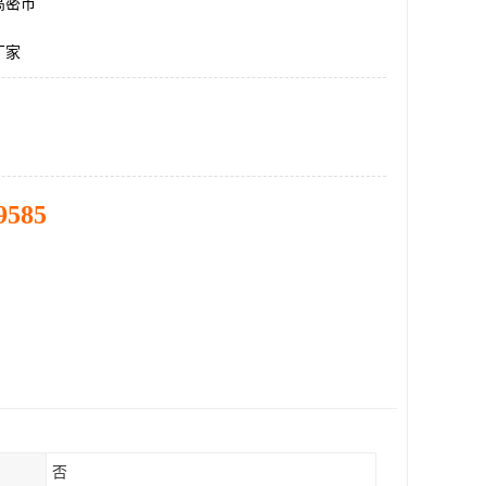
高密市
厂家
9585
否