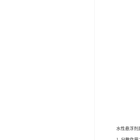
水性悬浮剂
1. 分散