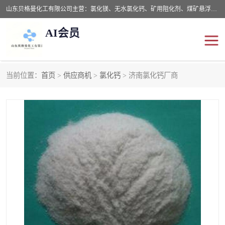
山东贝格曼化工有限公司主营：氯化镁、无水氯化钙、矿用阻化剂、煤矿悬浮剂、道路抑尘剂、氢氧化镁，防灭火剂等，公司位于山东省潍坊市滨海经济开发区,是专业从事对各种精细化工集研究、开发、制造于一体的现代化大型跨境化工企业，公司本着诚信经营、给每一位客户提供专业服务。
AI会员
当前位置：
首页
>
供应商机
>
氯化钙
> 济南氯化钙厂商
阻化剂
悬浮剂
灭火剂
氯化钙
氯化镁
抑尘剂
氢氧化镁