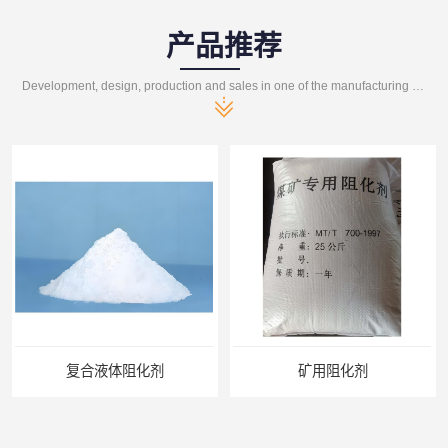
产品推荐
Development, design, production and sales in one of the manufacturing enterprises
复合液体阻化剂
矿用阻化剂