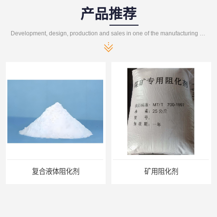
产品推荐
Development, design, production and sales in one of the manufacturing enterprises
复合液体阻化剂
矿用阻化剂