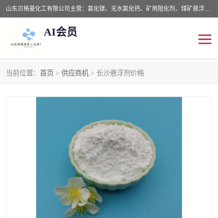
山东贝格曼化工有限公司主营：氯化镁、无水氯化钙、矿用阻化剂、煤矿悬浮剂、道路抑尘剂、氢氧化镁，防灭火剂等，公司位于山东省潍坊市滨海经济开发区,是专业从事对各种精细化工集研究、开发、制造于一体的现代化大型跨境化工企业，公司本着诚信经营、给每一位客户提供专业服务。
AI会员
当前位置：
首页
>
供应商机
> 长沙悬浮剂价格
阻化剂
悬浮剂
灭火剂
氯化钙
氯化镁
抑尘剂
氢氧化镁