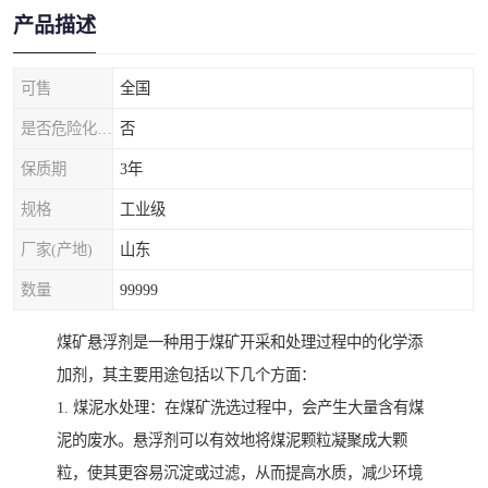
产品描述
可售
全国
是否危险化学品
否
保质期
3年
规格
工业级
厂家(产地)
山东
数量
99999
煤矿悬浮剂是一种用于煤矿开采和处理过程中的化学添
加剂，其主要用途包括以下几个方面：
1. 煤泥水处理：在煤矿洗选过程中，会产生大量含有煤
泥的废水。悬浮剂可以有效地将煤泥颗粒凝聚成大颗
粒，使其更容易沉淀或过滤，从而提高水质，减少环境