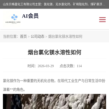
山东贝格曼化工有限公司主营：氯化镁、无水氯化钙、矿用阻化剂、煤矿悬浮剂、道路抑尘剂、氢氧化镁，防灭火剂等，公司位于山东省潍坊市滨海经济开发区,是专业从事对各种精细化工集研究、开发、制造于一体的现代化大型跨境化工企业，公司本着诚信经营、给每一位客户提供专业服务。
AI会员
当前位置：
首页
>
公司动态
> 烟台氯化镁水溶性如何
阻化剂
悬浮剂
烟台氯化镁水溶性如何
灭火剂
氯化钙
氯化镁
抑尘剂
时间：2026-03-29
点击次数：114
氢氧化镁
氯化镁作为一种重要的无机化合物，在现代工业生产与日常生活中扮
演着**的角色。