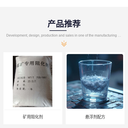
产品推荐
Development, design, production and sales in one of the manufacturing enterprises
悬浮剂配方
煤矿悬浮剂