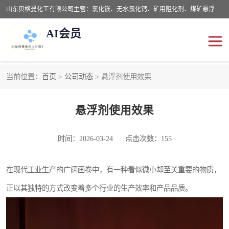
山东贝格曼化工有限公司主营：氯化镁、无水氯化钙、矿用阻化剂、煤矿悬浮剂、道路抑尘剂、氢氧化镁，防灭火剂等，公司位于山东省潍坊市滨海经济开发区,是专业从事对各种精细化工集研究、开发、制造于一体的现代化大型跨境化工企业，公司本着诚信经营、给每一位客户提供专业服务。
AI会员
当前位置：
首页
>
公司动态
> 悬浮剂使用效果
阻化剂
悬浮剂
悬浮剂使用效果
灭火剂
氯化钙
氯化镁
抑尘剂
时间：2026-03-24
点击次数：155
氢氧化镁
在现代工业生产的广阔画卷中，有一种看似微小却至关重要的物质，
正以其独特的方式改变着多个行业的生产效率和产品品质。