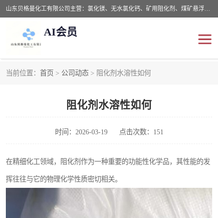
山东贝格曼化工有限公司主营：氯化镁、无水氯化钙、矿用阻化剂、煤矿悬浮剂、道路抑尘剂、氢氧化镁，防灭火剂等，公司位于山东省潍坊市滨海经济开发区,是专业从事对各种精细化工集研究、开发、制造于一体的现代化大型跨境化工企业，公司本着诚信经营、给每一位客户提供专业服务。
AI会员
当前位置：
首页
>
公司动态
> 阻化剂水溶性如何
阻化剂
悬浮剂
阻化剂水溶性如何
灭火剂
氯化钙
氯化镁
抑尘剂
时间：2026-03-19
点击次数：151
氢氧化镁
在精细化工领域，阻化剂作为一种重要的功能性化学品，其性能的发
挥往往与它的物理化学性质密切相关。