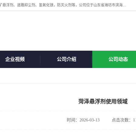
山东贝格曼化工有限公司主营：氯化镁、无水氯化钙、矿用阻化剂、煤矿悬浮剂、道路抑尘剂、氢氧化镁，防灭火剂等，公司位于山东省潍坊市滨海经济开发区,是专业从事对各种精细化工集研究、开发、制造于一体的现代化大型跨境化工企业，公司本着诚信经营、给每一位客户提供专业服务。
企业视频
公司介绍
公司动态
菏泽悬浮剂使用领域
时间：2026-03-13
点击次数：11