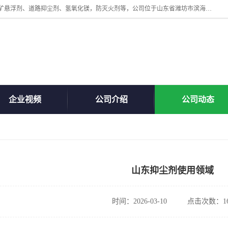
山东贝格曼化工有限公司主营：氯化镁、无水氯化钙、矿用阻化剂、煤矿悬浮剂、道路抑尘剂、氢氧化镁，防灭火剂等，公司位于山东省潍坊市滨海经济开发区,是专业从事对各种精细化工集研究、开发、制造于一体的现代化大型跨境化工企业，公司本着诚信经营、给每一位客户提供专业服务。
企业视频
公司介绍
公司动态
山东抑尘剂使用领域
时间：2026-03-10
点击次数：16