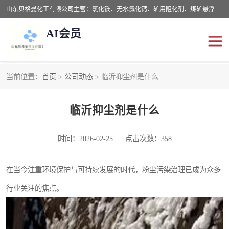
山东贝格曼化工有限公司主营：氯化镁、无水氯化钙、矿用阻化剂、煤矿悬浮剂、道路抑尘剂、氢氧化镁，防灭火剂等，公司位于山东省潍坊市滨海经济开发区,是专业从事对各种精细化工集研究、开发、制造于一体的现代化大型跨境化工企业，公司本着诚信经营、给每一位客户提供专业服务。
AI会员
当前位置：
首页
>
公司动态
> 临沂抑尘剂是什么
阻化剂
悬浮剂
临沂抑尘剂是什么
灭火剂
氯化钙
氯化镁
抑尘剂
时间：2026-02-25
点击次数：358
氢氧化镁
在当今注重环境保护与可持续发展的时代，粉尘污染治理已成为众多
行业关注的焦点。