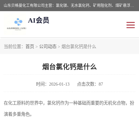
山东贝格曼化工有限公司主营：氯化镁、无水氯化钙、矿用阻化剂、煤矿悬浮剂、道路抑尘剂、氢氧化镁，防灭火剂等，公司位于山东省潍坊市滨海经济开发区,是专业从事对各种精细化工集研究、开发、制造于一体的现代化大型跨境化工企业，公司本着诚信经营、给每一位客户提供专业服务。
AI会员
当前位置：
首页
>
公司动态
> 烟台氯化钙是什么
阻化剂
悬浮剂
烟台氯化钙是什么
灭火剂
氯化钙
氯化镁
抑尘剂
时间：2026-01-13
点击次数：87
氢氧化镁
在化工原料的世界中，氯化钙作为一种基础而重要的无机化合物，扮
演着多重角色。