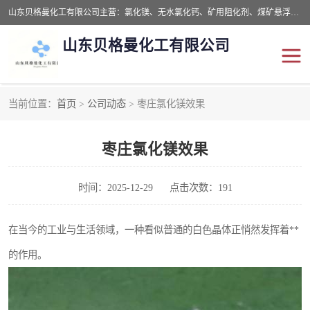
山东贝格曼化工有限公司主营：氯化镁、无水氯化钙、矿用阻化剂、煤矿悬浮剂、道路抑尘剂、氢氧化镁，防灭火剂等，公司位于山东省潍坊市滨海经济开发区,是专业从事对各种精细化工集研究、开发、制造于一体的现代化大型跨境化工企业，公司本着诚信经营、给每一位客户提供专业服务。
山东贝格曼化工有限公司
当前位置：
首页
>
公司动态
> 枣庄氯化镁效果
阻化剂
悬浮剂
枣庄氯化镁效果
灭火剂
氯化钙
氯化镁
抑尘剂
时间：2025-12-29
点击次数：191
氢氧化镁
在当今的工业与生活领域，一种看似普通的白色晶体正悄然发挥着**
的作用。