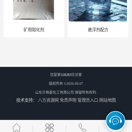
用阻化剂
悬浮剂配方
您是第
328283
位访客
版权所有 ©2026-08-07
山东贝格曼化工有限公司
保留所有权利.
技术支持：
八方资源网
免责声明
管理员入口
网站地图
煤矿悬浮剂
煤矿灌浆悬浮剂