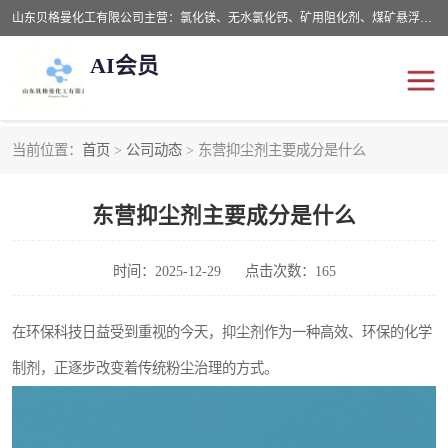
山东贝格曼化工有限公司主营：氯化镁、无水氯化钙、矿用阻化剂、煤矿悬浮剂、道路抑尘剂、氢氧化镁，防灭火剂等，公司位于山东省潍坊市滨海经济开发区,是专业从事对各种精细化工集研究、开发、制造于一体的现代化大型跨境化工企业，公司本着诚信经营、给每一位客户提供专业服务。
AI会员
当前位置：
首页
>
公司动态
> 东营抑尘剂主要成分是什么
阻化剂
悬浮剂
东营抑尘剂主要成分是什么
灭火剂
氯化钙
氯化镁
抑尘剂
时间：2025-12-29
点击次数：165
氢氧化镁
在环保科技日益受到重视的今天，抑尘剂作为一种高效、环保的化学
制剂，正逐步改变着传统粉尘治理的方式。