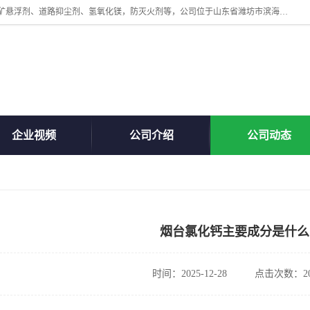
山东贝格曼化工有限公司主营：氯化镁、无水氯化钙、矿用阻化剂、煤矿悬浮剂、道路抑尘剂、氢氧化镁，防灭火剂等，公司位于山东省潍坊市滨海经济开发区,是专业从事对各种精细化工集研究、开发、制造于一体的现代化大型跨境化工企业，公司本着诚信经营、给每一位客户提供专业服务。
企业视频
公司介绍
公司动态
烟台氯化钙主要成分是什么
时间：2025-12-28
点击次数：20