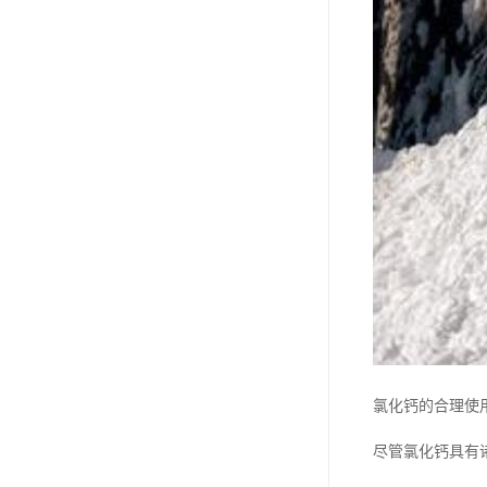
氯化钙的合理使
尽管氯化钙具有