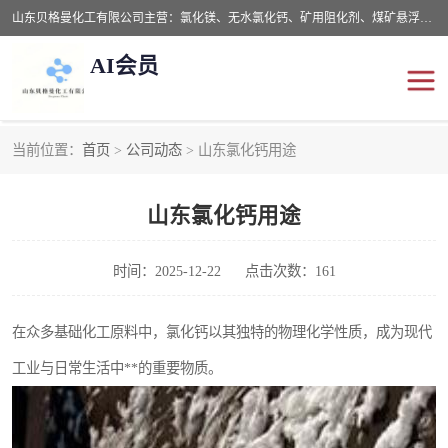
山东贝格曼化工有限公司主营：氯化镁、无水氯化钙、矿用阻化剂、煤矿悬浮剂、道路抑尘剂、氢氧化镁，防灭火剂等，公司位于山东省潍坊市滨海经济开发区,是专业从事对各种精细化工集研究、开发、制造于一体的现代化大型跨境化工企业，公司本着诚信经营、给每一位客户提供专业服务。
AI会员
当前位置：
首页
>
公司动态
> 山东氯化钙用途
阻化剂
悬浮剂
山东氯化钙用途
灭火剂
氯化钙
氯化镁
抑尘剂
时间：2025-12-22
点击次数：161
氢氧化镁
在众多基础化工原料中，氯化钙以其独特的物理化学性质，成为现代
工业与日常生活中**的重要物质。