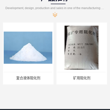
Development, design, production and sales in one of the manufacturing enterprises
剂
矿用阻化剂