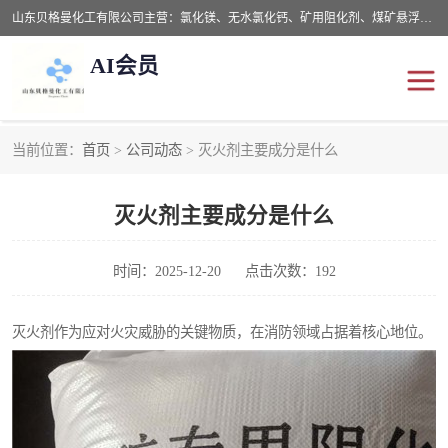
山东贝格曼化工有限公司主营：氯化镁、无水氯化钙、矿用阻化剂、煤矿悬浮剂、道路抑尘剂、氢氧化镁，防灭火剂等，公司位于山东省潍坊市滨海经济开发区,是专业从事对各种精细化工集研究、开发、制造于一体的现代化大型跨境化工企业，公司本着诚信经营、给每一位客户提供专业服务。
AI会员
当前位置：
首页
>
公司动态
> 灭火剂主要成分是什么
阻化剂
悬浮剂
灭火剂主要成分是什么
灭火剂
氯化钙
氯化镁
抑尘剂
时间：2025-12-20
点击次数：192
氢氧化镁
灭火剂作为应对火灾威胁的关键物质，在消防领域占据着核心地位。