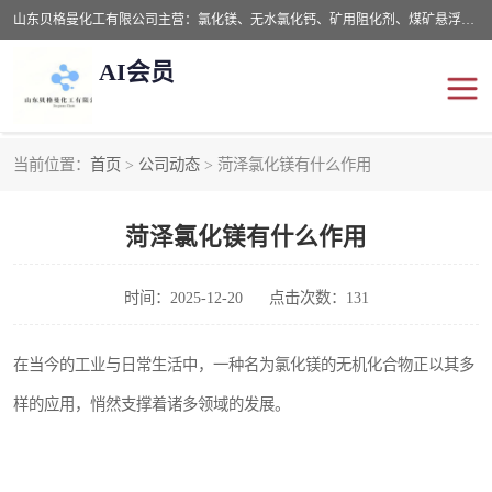
山东贝格曼化工有限公司主营：氯化镁、无水氯化钙、矿用阻化剂、煤矿悬浮剂、道路抑尘剂、氢氧化镁，防灭火剂等，公司位于山东省潍坊市滨海经济开发区,是专业从事对各种精细化工集研究、开发、制造于一体的现代化大型跨境化工企业，公司本着诚信经营、给每一位客户提供专业服务。
AI会员
当前位置：
首页
>
公司动态
> 菏泽氯化镁有什么作用
阻化剂
悬浮剂
菏泽氯化镁有什么作用
灭火剂
氯化钙
氯化镁
抑尘剂
时间：2025-12-20
点击次数：131
氢氧化镁
在当今的工业与日常生活中，一种名为氯化镁的无机化合物正以其多
样的应用，悄然支撑着诸多领域的发展。